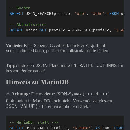
-- Suchen
SELECT
 JSON_SEARCH
(
profile
,
'one'
,
'John'
)
FROM
 use
-- Aktualisieren
UPDATE
 users 
SET
 profile 
=
 JSON_SET
(
profile
,
'$.age
Vorteile:
Kein Schema-Overhead, direkter Zugriff auf
verschachtelte Daten, perfekt für halbstrukturierte Daten.
GENERATED COLUMNS
Tipp:
Indexiere JSON-Pfade mit
für
bessere Performance!
Hinweis zu MariaDB
->
->>
⚠️
Achtung:
Die moderne JSON-Syntax (
und
)
funktioniert in MariaDB noch nicht. Verwende stattdessen
JSON_VALUE()
für einen ähnlichen Effekt:
-- MariaDB: statt ->>
SELECT
 JSON_VALUE
(
profile
,
'$.name'
)
AS
 name 
FROM
 u