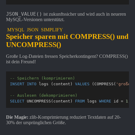
JSON_VALUE()
ist zukunftssicher und wird auch in neueren
MySQL-Versionen unterstützt.
MYSQL
JSON
SIMPLIFY
Speicher sparen mit COMPRESS() und
UNCOMPRESS()
Große Log-Dateien fressen Speicherkontingent? COMPRESS()
ist dein Freund!
-- Speichern (komprimieren)
INSERT
INTO
 logs 
(
content
)
VALUES
(
COMPRESS
(
'großer
-- Auslesen (dekomprimieren)
SELECT
 UNCOMPRESS
(
content
)
FROM
 logs 
WHERE
 id 
=
1
;
Die Magie:
zlib-Komprimierung reduziert Textdaten auf 20-
30% der ursprünglichen Größe.