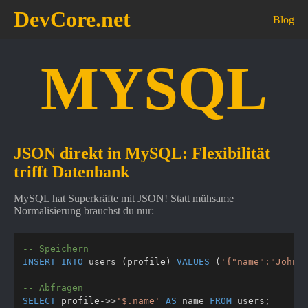
DevCore.net
Blog
MYSQL
JSON direkt in MySQL: Flexibilität
trifft Datenbank
MySQL hat Superkräfte mit JSON! Statt mühsame
Normalisierung brauchst du nur:
-- Speichern
INSERT
INTO
 users 
(
profile
)
VALUES
(
'{"name":"John"
-- Abfragen
SELECT
 profile
-
>>
'$.name'
AS
 name 
FROM
 users
;