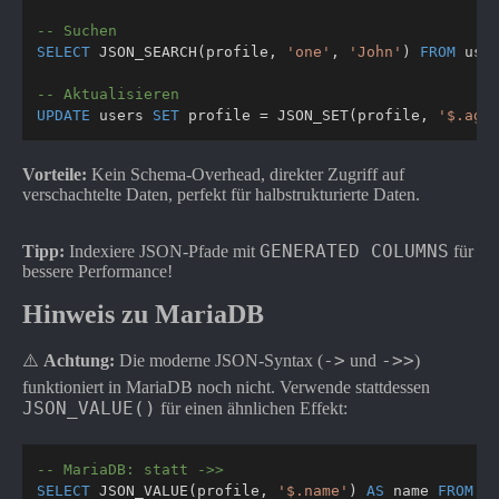
-- Suchen
SELECT
 JSON_SEARCH
(
profile
,
'one'
,
'John'
)
FROM
 use
-- Aktualisieren
UPDATE
 users 
SET
 profile 
=
 JSON_SET
(
profile
,
'$.age
Vorteile:
Kein Schema-Overhead, direkter Zugriff auf
verschachtelte Daten, perfekt für halbstrukturierte Daten.
GENERATED COLUMNS
Tipp:
Indexiere JSON-Pfade mit
für
bessere Performance!
Hinweis zu MariaDB
->
->>
⚠️
Achtung:
Die moderne JSON-Syntax (
und
)
funktioniert in MariaDB noch nicht. Verwende stattdessen
JSON_VALUE()
für einen ähnlichen Effekt:
-- MariaDB: statt ->>
SELECT
 JSON_VALUE
(
profile
,
'$.name'
)
AS
 name 
FROM
 u