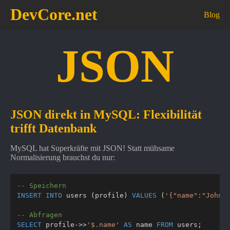
DevCore.net
Blog
JSON
JSON direkt in MySQL: Flexibilität
trifft Datenbank
MySQL hat Superkräfte mit JSON! Statt mühsame
Normalisierung brauchst du nur:
-- Speichern
INSERT
INTO
 users 
(
profile
)
VALUES
(
'{"name":"John"
-- Abfragen
SELECT
 profile
-
>>
'$.name'
AS
 name 
FROM
 users
;