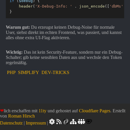
if
(
$debug
)
{
header
(
'X-Debug-Info: '
.
json_encode
(
[
'dbMs'
=
}
Warum gut:
Du erzeugst keinen Debug-Noise für normale
User, siehst direkt im echten Frontend, was passiert, und kannst
alles ohne extra UI-Flag aktivieren.
Wichtig:
Das ist kein Security-Feature, sondern nur ein Debug-
Schalter; gib keine sensiblen Daten aus und wechsle den Token
regelmäßig.
PHP
SIMPLIFY
DEV-TRICKS
❤
lich erschaffen mit
11ty
und gehostet auf
Cloudflare Pages
. Erstellt
von
Roman Hirsch
Datenschutz
|
Impressum
|