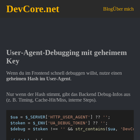
DevCore.net
Blog
Über mich
User-Agent-Debugging mit geheimem
Key
Wenn du im Frontend schnell debuggen willst, nutze einen
geheimen Hash im User-Agent
.
Nur wenn der Hash stimmt, gibt das Backend Debug-Infos aus
(z. B. Timing, Cache-Hit/Miss, interne Steps).
$ua
=
$_SERVER
[
'HTTP_USER_AGENT'
]
??
''
;
$token
=
$_ENV
[
'UA_DEBUG_TOKEN'
]
??
''
;
$debug
=
$token
!==
''
&&
str_contains
(
$ua
,
'DevCor