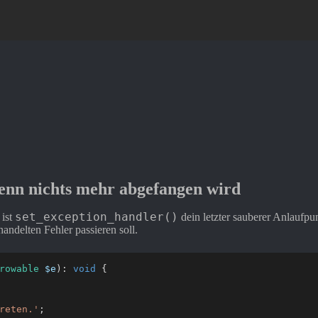
enn nichts mehr abgefangen wird
set_exception_handler()
 ist
dein letzter sauberer Anlaufpu
handelten Fehler passieren soll.
rowable
$e
)
:
void
{
reten.'
;