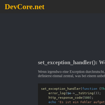
DevCore.net
set_exception_handler(): W
Wenn irgendwo eine Exception durchrutscht,
definierst einmal zentral, was bei einem unbe
set_exception_handler
(
function
(
Th
error_log
(
$e
->
__toString
(
)
)
;
http_response_code
(
500
)
;
echo
'Es ist ein Fehler aufget