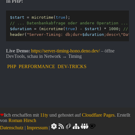
In PHP:
$start
=
microtime
(
true
)
;
// ... Datenbankabfrage oder andere Operation ...
$duration
=
(
microtime
(
true
)
-
$start
)
*
1000
;
// D
header
(
"Server-Timing: db;dur=
$duration
;desc=\"Data
Live Demo:
https://server-timing-hono.deno.dev/
– öffne
DevTools, schau in Network → Timing
PHP
PERFORMANCE
DEV-TRICKS
❤
lich erschaffen mit
11ty
und gehostet auf
Cloudflare Pages
. Erstellt
von
Roman Hirsch
Datenschutz
|
Impressum
|