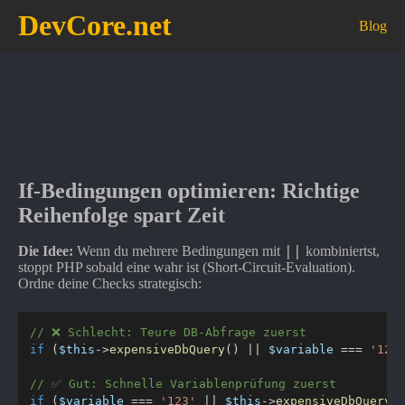
DevCore.net
Blog
If-Bedingungen optimieren: Richtige
Reihenfolge spart Zeit
||
Die Idee:
Wenn du mehrere Bedingungen mit
kombiniertst,
stoppt PHP sobald eine wahr ist (Short-Circuit-Evaluation).
Ordne deine Checks strategisch:
// ❌ Schlecht: Teure DB-Abfrage zuerst
if
(
$this
->
expensiveDbQuery
(
)
||
$variable
===
'123
// ✅ Gut: Schnelle Variablenprüfung zuerst
if
(
$variable
===
'123'
||
$this
->
expensiveDbQuery
(