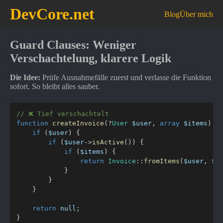
DevCore.net
Blog
Über mich
Guard Clauses: Weniger
Verschachtelung, klarere Logik
Die Idee:
Prüfe Ausnahmefälle zuerst und verlasse die Funktion
sofort. So bleibt alles sauber.
// ❌ Tief verschachtelt
function
createInvoice
(
?
User
$user
,
array
$items
)
{
if
(
$user
)
{
if
(
$user
->
isActive
(
)
)
{
if
(
$items
)
{
return
Invoice
::
fromItems
(
$user
,
$i
}
}
}
return
null
;
}