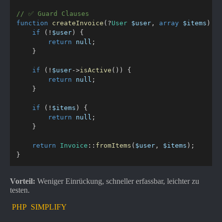
// ✅ Guard Clauses
function
createInvoice
(
?
User
$user
,
array
$items
)
{
if
(
!
$user
)
{
return
null
;
}
if
(
!
$user
->
isActive
(
)
)
{
return
null
;
}
if
(
!
$items
)
{
return
null
;
}
return
Invoice
::
fromItems
(
$user
,
$items
)
;
}
Vorteil:
Weniger Einrückung, schneller erfassbar, leichter zu
testen.
PHP
SIMPLIFY