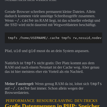
Gerade Browser schreiben permanent kleine Dateien. Allein
dadurch kommen viele unnötige Schreibzugriffe zusammen.
~/.cache
Wenn
im RAM liegt, ist das schneller erledigt und
die SSD wird nicht dauernd mit Wegwerfdateien beschäftigt.
tmpfs /home/USERNAME/.cache tmpfs rw,nosuid,nodev,n
uid
gid
Pfad,
und
musst du an dein System anpassen.
tmpfs
Natürlich ist
nicht gratis: Der Platz kommt aus dem
RAM und nach einem Neustart ist der Cache weg. Aber genau
das ist hier meistens eher ein Vorteil als ein Nachteil.
tmpfs
Meine Faustregel:
Wenn genug RAM da ist, lohnt sich
~/.cache
auf
fast immer. Schon allein wegen der
Browserdateien.
PERFORMANCE
RESOURCE-SAVING
DEV-TRICKS
Große Datenmengen in PHP: Speicher