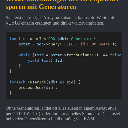
sparen mit Generatoren
Statt erst ein riesiges Array aufzubauen, kannst du Werte mit
yield
einzeln erzeugen und direkt weiterverarbeiten.
function
userIds
(
PDO
$db
)
:
Generator
{
$stmt
=
$db
->
query
(
'SELECT id FROM users'
)
;
while
(
(
$id
=
$stmt
->
fetchColumn
(
)
)
!==
false
)
yield
(
int
)
$id
;
}
}
foreach
(
userIds
(
$db
)
as
$id
)
{
processUser
(
$id
)
;
}
Ohne Generatoren landet oft alles zuerst in einem Array, etwa
fetchAll()
per
oder durch manuelles Sammeln. Das kostet
bei vielen Datensätzen schnell unnötig viel RAM.